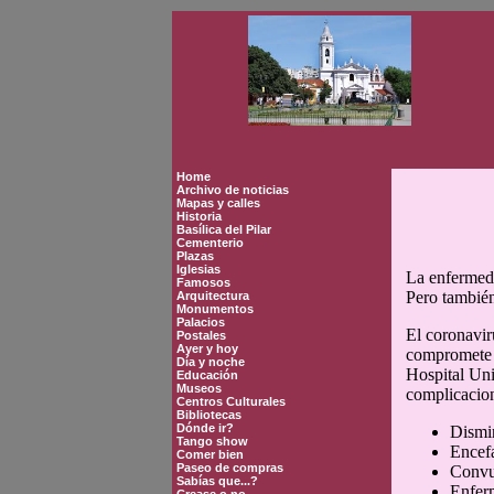
Home
Archivo de noticias
Mapas y calles
Historia
Basílica del Pilar
Cementerio
Plazas
Iglesias
La enfermeda
Famosos
Pero también
Arquitectura
Monumentos
Palacios
El coronavir
Postales
Ayer y hoy
compromete d
Día y noche
Hospital Uni
Educación
Museos
complicacion
Centros Culturales
Bibliotecas
Dónde ir?
Dismin
Tango show
Encefa
Comer bien
Paseo de compras
Convu
Sabías que...?
Enfer