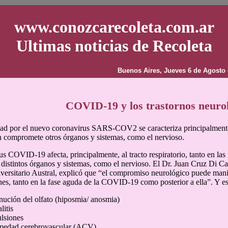
www.conozcarecoleta.com.ar
Ultimas noticias de Recoleta
Buenos Aires, Jueves 6 de Agosto 
COVID-19 y los trastornos neuro
d por el nuevo coronavirus SARS-COV2 se caracteriza principalmente p
 compromete otros órganos y sistemas, como el nervioso.
us COVID-19 afecta, principalmente, al tracto respiratorio, tanto en la
istintos órganos y sistemas, como el nervioso. El Dr. Juan Cruz Di Car
versitario Austral, explicó que “el compromiso neurológico puede manif
es, tanto en la fase aguda de la COVID-19 como posterior a ella”. Y esp
ución del olfato (hiposmia/ anosmia)
litis
lsiones
medad cerebrovascular (ACV)