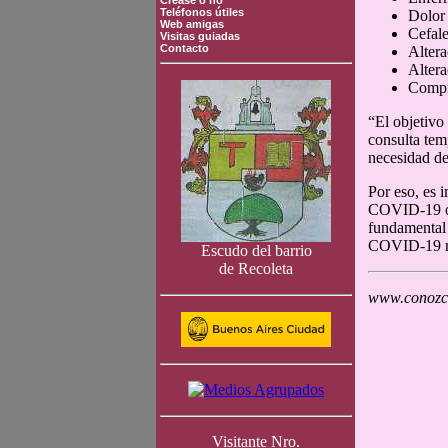
Crease o no
Teléfonos útiles
Dolor 
Web amigas
Cefal
Visitas guiadas
Contacto
Altera
Altera
Compr
“El objetivo 
consulta tem
necesidad de
Por eso, es 
COVID-19 o s
fundamental 
COVID-19 rea
Escudo del barrio
de Recoleta
www.conozca
Visitante Nro.