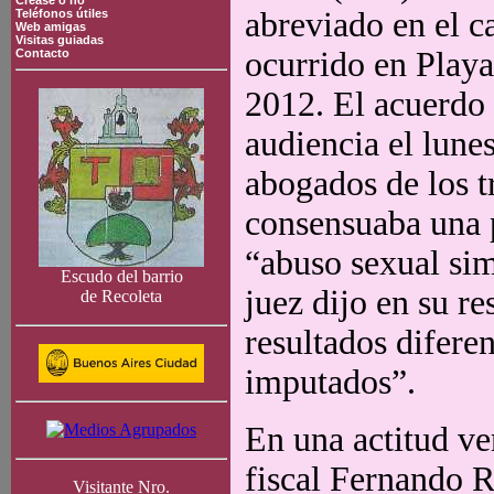
Crease o no
abreviado en el c
Teléfonos útiles
Web amigas
Visitas guiadas
ocurrido en Play
Contacto
2012. El acuerdo 
audiencia el lunes
abogados de los t
consensuaba una p
“abuso sexual sim
Escudo del barrio
juez dijo en su r
de Recoleta
resultados difere
imputados”.
En una actitud ve
fiscal Fernando R
Visitante Nro.