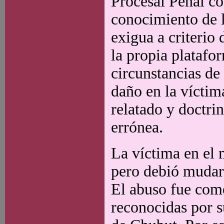
Procesal Penal co
conocimiento de l
exigua a criterio
la propia platafor
circunstancias de
daño en la víctim
relatado y doctrin
errónea.
La víctima en el
pero debió mudars
El abuso fue come
reconocidas por su