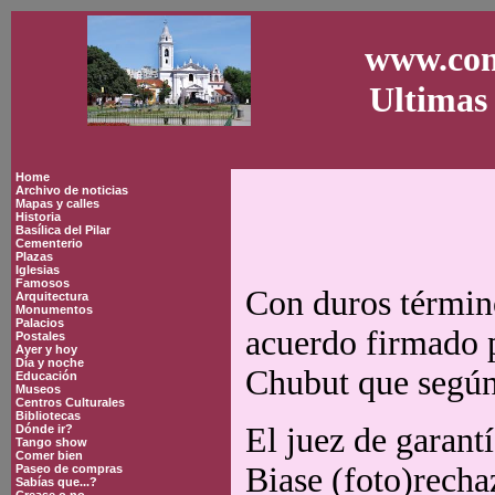
www.con
Ultimas 
Home
Archivo de noticias
Mapas y calles
Historia
Basílica del Pilar
Cementerio
Plazas
Iglesias
Famosos
Con duros término
Arquitectura
Monumentos
Palacios
acuerdo firmado p
Postales
Ayer y hoy
Día y noche
Chubut que según 
Educación
Museos
Centros Culturales
Bibliotecas
El juez de garant
Dónde ir?
Tango show
Comer bien
Biase (foto)recha
Paseo de compras
Sabías que...?