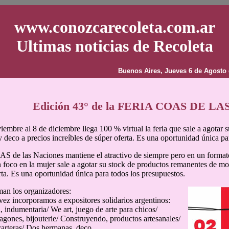
www.conozcarecoleta.com.ar
Ultimas noticias de Recoleta
Buenos Aires, Jueves 6 de Agosto 
Edición 43° de la FERIA COAS DE L
iembre al 8 de diciembre llega 100 % virtual la feria que sale a agotar
 y deco a precios increíbles de súper oferta. Es una oportunidad única pa
S de las Naciones mantiene el atractivo de siempre pero en un formato
n foco en la mujer sale a agotar su stock de productos remanentes de mod
rta. Es una oportunidad única para todos los presupuestos.
an los organizadores:
vez incorporamos a expositores solidarios argentinos:
 indumentaria/ We art, juego de arte para chicos/
agones, bijouterie/ Construyendo, productos artesanales/
carteras/ Dos hermanas, deco.