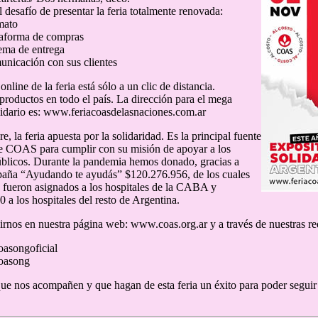
desafío de presentar la feria totalmente renovada:
mato
taforma de compras
ema de entrega
nicación con sus clientes
online de la feria está sólo a un clic de distancia.
roductos en todo el país. La dirección para el mega
idario es: www.feriacoasdelasnaciones.com.ar
 la feria apuesta por la solidaridad. Es la principal fuente
e COAS para cumplir con su misión de apoyar a los
úblicos. Durante la pandemia hemos donado, gracias a
paña “Ayudando te ayudás” $120.276.956, de los cuales
fueron asignados a los hospitales de la CABA y
 a los hospitales del resto de Argentina.
rnos en nuestra página web: www.coas.org.ar y a través de nuestras re
oasongoficial
coasong
e nos acompañen y que hagan de esta feria un éxito para poder seguir 