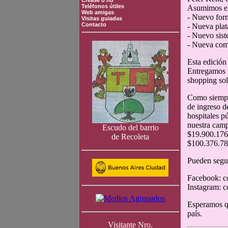
Crease o no
Teléfonos útiles
Asumimos el 
Web amigas
- Nuevo for
Visitas guiadas
Contacto
- Nueva pla
- Nuevo sist
- Nueva comu
Esta edición 
Entregamos p
shopping sol
Como siempre,
de ingreso d
hospitales p
nuestra cam
Escudo del barrio
$19.900.176 
de Recoleta
$100.376.780
Pueden segui
Facebook: c
Instagram: 
Esperamos qu
país.
Visitante Nro.