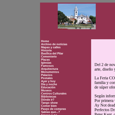
Home
Archivo de noticias
Mapas y calles
Historia
Basílica del Pilar
Cementerio
Plazas
Iglesias
Del 2 de nov
Famosos
arte, diseño
Arquitectura
Monumentos
Palacios
La Feria COA
Postales
Ayer y hoy
familia y co
Día y noche
de súper ofe
Educación
Museos
Centros Culturales
Según inform
Bibliotecas
Dónde ir?
Por primera 
Tango show
Ay Not dead,
Comer bien
Paseo de compras
Perfectos Dr
Sabías que...?
Peter Kent, 