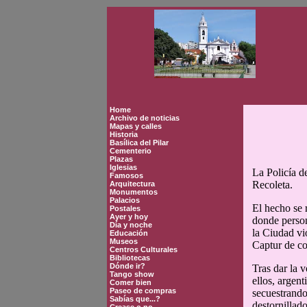
Home
Archivo de noticias
Mapas y calles
Historia
Basílica del Pilar
Cementerio
Plazas
Iglesias
La Policía d
Famosos
Recoleta.
Arquitectura
Monumentos
Palacios
El hecho se r
Postales
Ayer y hoy
donde person
Día y noche
la Ciudad vi
Educación
Museos
Captur de co
Centros Culturales
Bibliotecas
Dónde ir?
Tras dar la v
Tango show
ellos, argen
Comer bien
Paseo de compras
secuestrando
Sabías que...?
destornillado