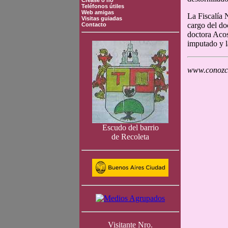
Crease o no
Teléfonos útiles
Web amigas
La Fiscalía 
Visitas guiadas
cargo del do
Contacto
doctora Acos
imputado y l
www.conozca
Escudo del barrio
de Recoleta
Visitante Nro.