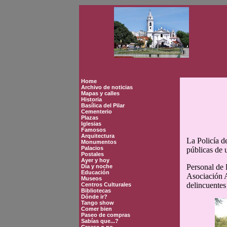
Home
Archivo de noticias
Mapas y calles
Historia
Basílica del Pilar
Cementerio
Plazas
Iglesias
Famosos
Arquitectura
La Policía d
Monumentos
Palacios
públicas de 
Postales
Ayer y hoy
Personal de 
Día y noche
Educación
Asociación A
Museos
delincuentes
Centros Culturales
Bibliotecas
Dónde ir?
Tango show
Comer bien
Paseo de compras
Sabías que...?