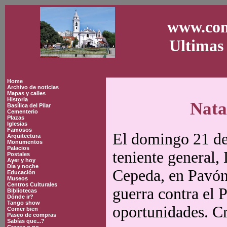
www.con
Ultimas 
Home
Archivo de noticias
Mapas y calles
Historia
Nata
Basílica del Pilar
Cementerio
Plazas
Iglesias
Famosos
El domingo 21 de 
Arquitectura
Monumentos
Palacios
teniente general,
Postales
Ayer y hoy
Día y noche
Cepeda, en Pavón
Educación
Museos
Centros Culturales
guerra contra el 
Bibliotecas
Dónde ir?
Tango show
oportunidades. Cr
Comer bien
Paseo de compras
Sabías que...?