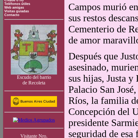
Crease o no
Campos murió en 
Teléfonos útiles
Web amigas
Visitas guiadas
sus restos descan
Contacto
Cementerio de Rec
de amor maravill
Después que Just
asesinado, murien
sus hijas, Justa y
Escudo del barrio
de Recoleta
Palacio San José,
Ríos, la familia d
Concepción del U
presidente Sarmi
seguridad de esa 
Visitante Nro.