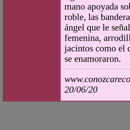
mano apoyada sob
roble, las bandera
ángel que le señal
femenina, arrodil
jacintos como el 
se enamoraron.
www.conozcarecol
20/06/20