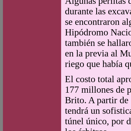
Algunas perlitas 
durante las excava
se encontraron al
Hipódromo Nacion
también se hallar
en la previa al M
riego que había q
El costo total ap
177 millones de p
Brito. A partir d
tendrá un sofisti
túnel único, por 