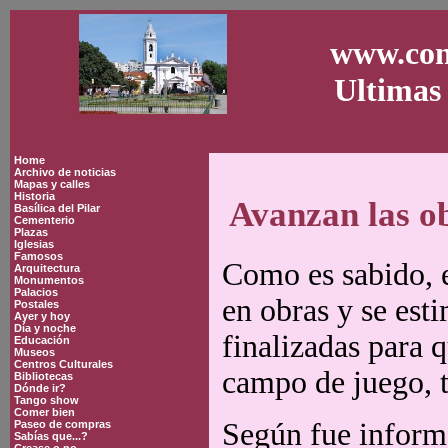
www.con
Ultimas 
Home
Archivo de noticias
Mapas y calles
Historia
Avanzan las o
Basílica del Pilar
Cementerio
Plazas
Iglesias
Famosos
Como es sabido, e
Arquitectura
Monumentos
Palacios
en obras y se est
Postales
Ayer y hoy
Día y noche
finalizadas para 
Educación
Museos
Centros Culturales
campo de juego, 
Bibliotecas
Dónde ir?
Tango show
Comer bien
Según fue inform
Paseo de compras
Sabías que...?