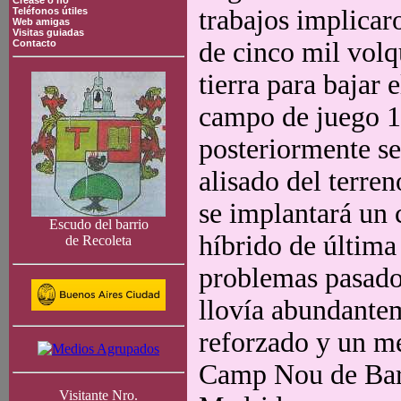
Crease o no
trabajos implicar
Teléfonos útiles
Web amigas
Visitas guiadas
de cinco mil volq
Contacto
tierra para bajar e
campo de juego 1
posteriormente se
alisado del terren
se implantará un 
Escudo del barrio
híbrido de última
de Recoleta
problemas pasado
llovía abundante
reforzado y un me
Camp Nou de Barc
Visitante Nro.