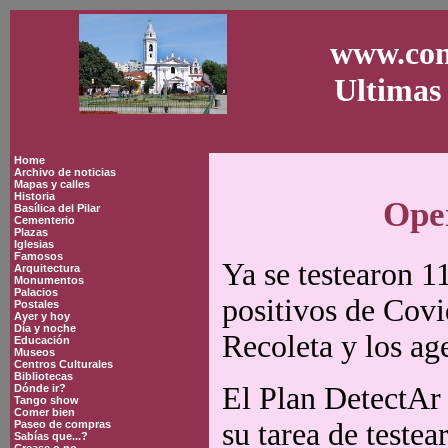
www.con
Ultimas 
Home
Archivo de noticias
Mapas y calles
Historia
Oper
Basílica del Pilar
Cementerio
Plazas
Iglesias
Famosos
Ya se testearon 1
Arquitectura
Monumentos
Palacios
positivos de Covi
Postales
Ayer y hoy
Día y noche
Recoleta y los age
Educación
Museos
Centros Culturales
Bibliotecas
El Plan DetectAr
Dónde ir?
Tango show
Comer bien
su tarea de testear
Paseo de compras
Sabías que...?