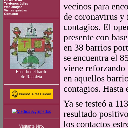
Crease o no
vecinos para enco
Teléfonos útiles
Web amigas
Visitas guiadas
de coronavirus y 
Contacto
contagios. El ope
presente con base
en 38 barrios por
se encuentra el 8
viene reforzando 
Escudo del barrio
en aquellos barri
de Recoleta
contagios. Hasta 
Ya se testeó a 11
resultado positiv
los contactos est
Visitante Nro.