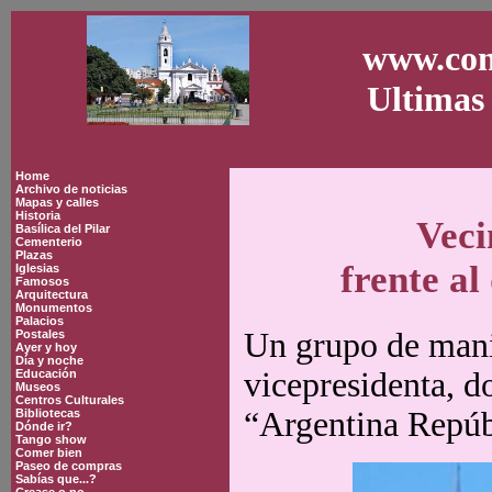
www.con
Ultimas 
Home
Archivo de noticias
Mapas y calles
Historia
Veci
Basílica del Pilar
Cementerio
Plazas
frente al
Iglesias
Famosos
Arquitectura
Monumentos
Palacios
Un grupo de manif
Postales
Ayer y hoy
Día y noche
vicepresidenta, d
Educación
Museos
Centros Culturales
“Argentina Repúb
Bibliotecas
Dónde ir?
Tango show
Comer bien
Paseo de compras
Sabías que...?