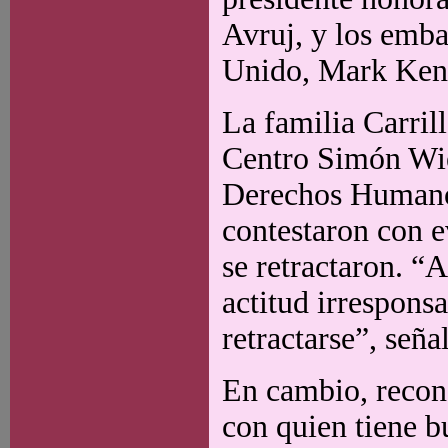
Avruj, y los emba
Unido, Mark Ken
La familia Carril
Centro Simón Wies
Derechos Humanos
contestaron con e
se retractaron. “
actitud irrespons
retractarse”, seña
En cambio, recon
con quien tiene bu