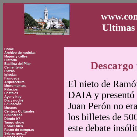
www.con
Ultimas 
Home
Archivo de noticias
Mapas y calles
Historia
Descargo 
Basílica del Pilar
Cementerio
Plazas
Iglesias
Famosos
El nieto de Ramón
Arquitectura
Monumentos
Palacios
DAIA y presentó 
Postales
Ayer y hoy
Día y noche
Juan Perón no era
Educación
Museos
Centros Culturales
los billetes de 5
Bibliotecas
Dónde ir?
Tango show
este debate insóli
Comer bien
Paseo de compras
Sabías que...?