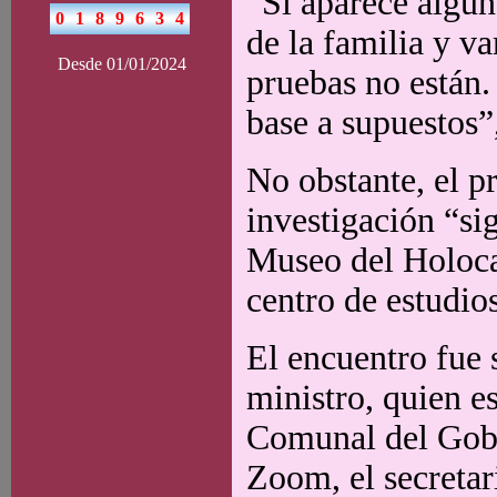
“Si aparece algu
de la familia y va
Desde 01/01/2024
pruebas no están
base a supuestos”
No obstante, el pr
investigación “si
Museo del Holocau
centro de estudios
El encuentro fue 
ministro, quien e
Comunal del Gobi
Zoom, el secretar