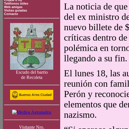
Crease o no
La noticia de que
Teléfonos útiles
Web amigas
Visitas guiadas
del ex ministro d
Contacto
nuevo billete de 
críticas dentro d
polémica en torno
llegando a su fin.
El lunes 18, las 
Escudo del barrio
de Recoleta
reunión con fami
Perón y reconoci
elementos que de
nazismo.
Visitante Nro.