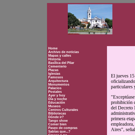
Home
Archivo de noticias
Mapas y calles
Historia
Basílica del Pilar
Cementerio
Plazas
Iglesias
El jueves 15
Famosos
oficializand
Arquitectura
Monumentos
particulares
Palacios
Postales
Ayer y hoy
"Exceptúase 
Día y noche
prohibición d
Educación
Museos
del Decreto 
Centros Culturales
administrativ
Bibliotecas
Dónde ir?
primera etap
Tango show
empleadora,
Comer bien
Paseo de compras
Aires", señal
Sabías que...?