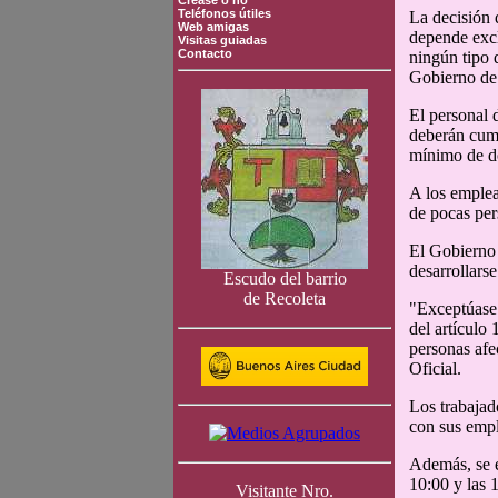
Crease o no
Teléfonos útiles
La decisión 
Web amigas
depende excl
Visitas guiadas
Contacto
ningún tipo 
Gobierno de
El personal 
deberán cumpl
mínimo de do
A los emplea
de pocas per
El Gobierno 
desarrollars
Escudo del barrio
de Recoleta
"Exceptúase 
del artículo 
personas afe
Oficial.
Los trabajad
con sus emp
Además, se e
10:00 y las 
Visitante Nro.