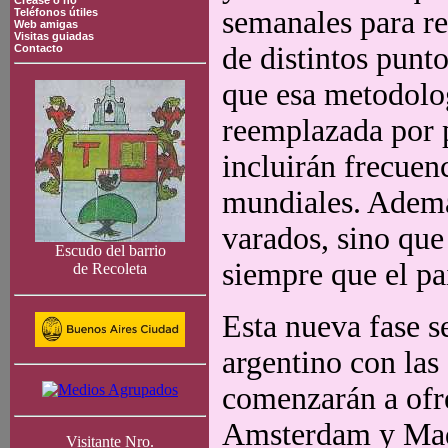
Crease o no
semanales para re
Teléfonos útiles
Web amigas
Visitas guiadas
de distintos punt
Contacto
que esa metodolo
reemplazada por 
incluirán frecuenc
mundiales. Ademá
varados, sino que
Escudo del barrio
siempre que el paí
de Recoleta
Esta nueva fase s
argentino con las
comenzarán a ofre
Amsterdam y Madr
Visitante Nro.