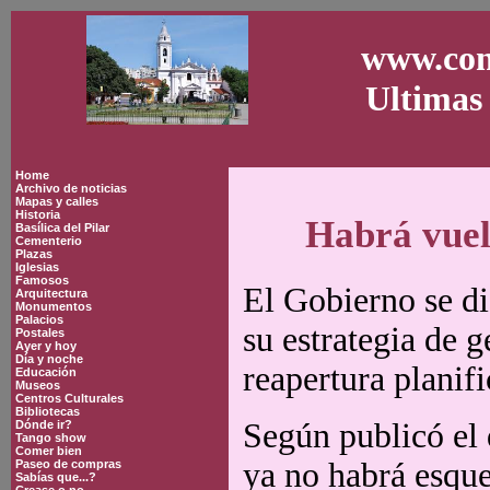
www.con
Ultimas 
Home
Archivo de noticias
Mapas y calles
Historia
Habrá vuel
Basílica del Pilar
Cementerio
Plazas
Iglesias
Famosos
El Gobierno se di
Arquitectura
Monumentos
Palacios
su estrategia de g
Postales
Ayer y hoy
Día y noche
reapertura planif
Educación
Museos
Centros Culturales
Bibliotecas
Según publicó el 
Dónde ir?
Tango show
Comer bien
ya no habrá esqu
Paseo de compras
Sabías que...?