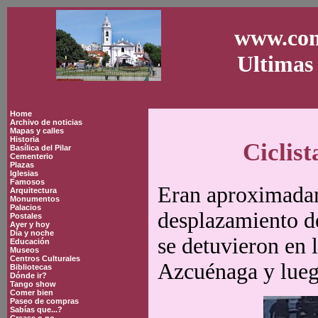
www.con
Ultimas 
Home
Archivo de noticias
Mapas y calles
Historia
Ciclist
Basílica del Pilar
Cementerio
Plazas
Iglesias
Famosos
Eran aproximadam
Arquitectura
Monumentos
Palacios
desplazamiento de
Postales
Ayer y hoy
Día y noche
se detuvieron en 
Educación
Museos
Centros Culturales
Azcuénaga y lue
Bibliotecas
Dónde ir?
Tango show
Comer bien
Paseo de compras
Sabías que...?