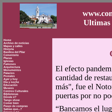
www.con
Ultimas 
Home
Archivo de noticias
Mapas y calles
Historia
Basílica del Pilar
Cementerio
Plazas
Iglesias
Famosos
El efecto pandemi
Arquitectura
Monumentos
Palacios
cantidad de restau
Postales
Ayer y hoy
Día y noche
más", fue el Noto
Educación
Museos
Centros Culturales
puertas por no po
Bibliotecas
Dónde ir?
Tango show
Comer bien
“Bancamos el luga
Paseo de compras
Sabías que...?