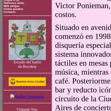
Crease o no
Victor Ponieman, 
Teléfonos útiles
Web amigas
Visitas guiadas
costos.
Contacto
Situado en avenid
comenzó en 1998
disquería especia
sistema innovador
táctiles en mesas
Escudo del barrio
de Recoleta
música, mientras
café. Posteriorme
bar y reducto icó
circuito de la Ci
Aires de conciert
Visitante Nro.