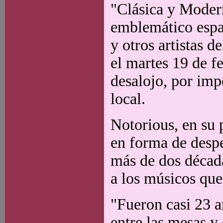
"Clásica y Moder
emblemático espac
y otros artistas 
el martes 19 de f
desalojo, por imp
local.
Notorious, en su 
en forma de despe
más de dos década
a los músicos que
"Fueron casi 23 añ
entre las mesas y