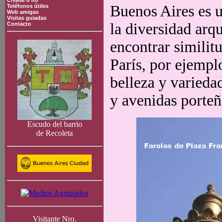
Crease o no
Buenos Aires es u
Teléfonos útiles
Web amigas
Visitas guiadas
la diversidad arq
Contacto
encontrar similit
París, por ejempl
belleza y varieda
y avenidas porteñ
Escudo del barrio
de Recoleta
Visitante Nro.