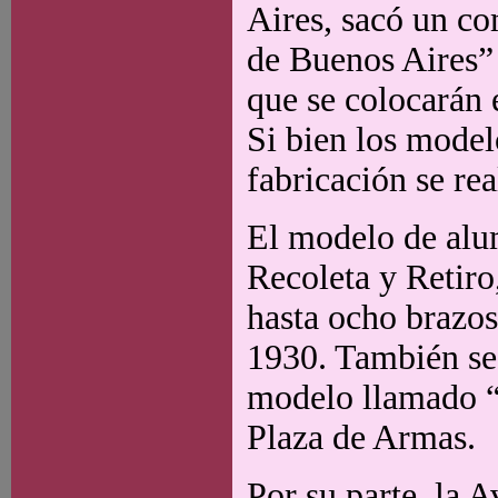
Aires, sacó un co
de Buenos Aires” 
que se colocarán 
Si bien los model
fabricación se rea
El modelo de alu
Recoleta y Retiro
hasta ocho brazo
1930. También se
modelo llamado “
Plaza de Armas.
Por su parte, la A