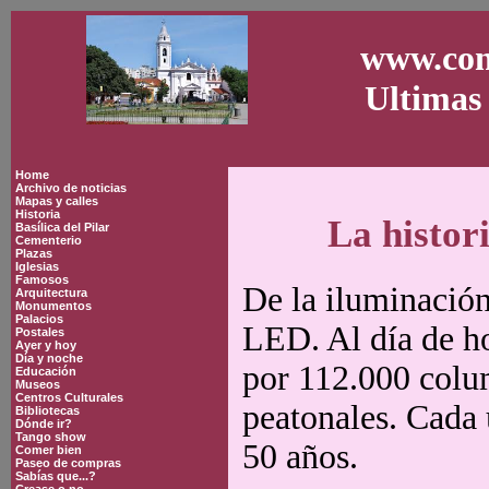
www.con
Ultimas 
Home
Archivo de noticias
Mapas y calles
Historia
La histor
Basílica del Pilar
Cementerio
Plazas
Iglesias
Famosos
De la iluminación 
Arquitectura
Monumentos
Palacios
LED. Al día de h
Postales
Ayer y hoy
Día y noche
por 112.000 colum
Educación
Museos
Centros Culturales
peatonales. Cada u
Bibliotecas
Dónde ir?
Tango show
50 años.
Comer bien
Paseo de compras
Sabías que...?