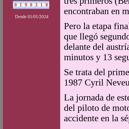
tres primeros (Be
encontraban en me
Desde 01/01/2024
Pero la etapa fin
que llegó segund
delante del austr
minutos y 13 seg
Se trata del prim
1987 Cyril Neveu 
La jornada de est
del piloto de mot
accidente en la s