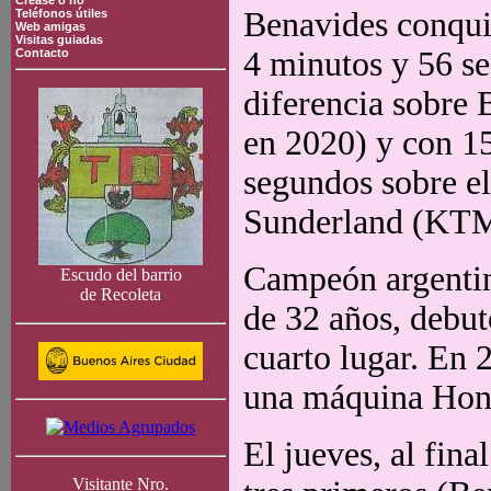
Crease o no
Benavides conqui
Teléfonos útiles
Web amigas
Visitas guiadas
4 minutos y 56 s
Contacto
diferencia sobre 
en 2020) y con 1
segundos sobre e
Sunderland (KTM
Campeón argentin
Escudo del barrio
de Recoleta
de 32 años, debut
cuarto lugar. En 
una máquina Honda
El jueves, al fina
Visitante Nro.