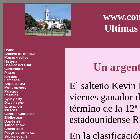
www.con
Ultimas 
Home
Archivo de noticias
Mapas y calles
Historia
Un argent
Basílica del Pilar
Cementerio
Plazas
Iglesias
Famosos
El salteño Kevin 
Arquitectura
Monumentos
Palacios
viernes ganador d
Postales
Ayer y hoy
Día y noche
término de la 12ª
Educación
Museos
Centros Culturales
estadounidense R
Bibliotecas
Dónde ir?
Tango show
Comer bien
En la clasificació
Paseo de compras
Sabías que...?