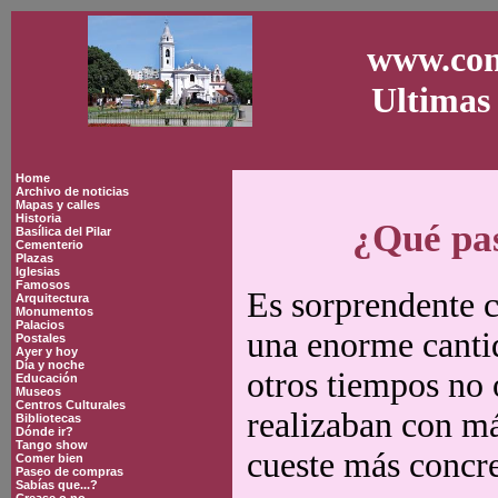
www.con
Ultimas 
Home
Archivo de noticias
Mapas y calles
Historia
¿Qué pas
Basílica del Pilar
Cementerio
Plazas
Iglesias
Famosos
Es sorprendente c
Arquitectura
Monumentos
Palacios
una enorme canti
Postales
Ayer y hoy
Día y noche
otros tiempos no 
Educación
Museos
Centros Culturales
realizaban con má
Bibliotecas
Dónde ir?
Tango show
cueste más concre
Comer bien
Paseo de compras
Sabías que...?