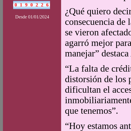
¿Qué quiero decir
Desde 01/01/2024
consecuencia de 
se vieron afectad
agarró mejor para
manejar” destaca
“La falta de crédit
distorsión de los
dificultan el acce
inmobiliariamente
que tenemos”.
“Hoy estamos ant