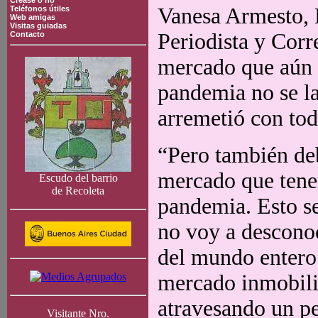
Crease o no
Vanesa Armesto, E
Teléfonos útiles
Web amigas
Visitas guiadas
Periodista y Cor
Contacto
mercado que aún 
pandemia no se la
arremetió con tod
“Pero también de
mercado que tene
Escudo del barrio
de Recoleta
pandemia. Esto se
no voy a desconoc
del mundo entero 
mercado inmobili
atravesando un pe
Visitante Nro.