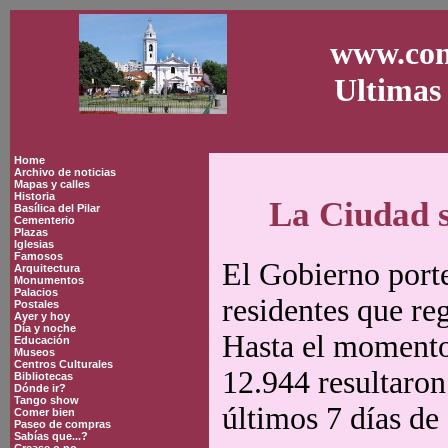
www.con
Ultimas 
Home
Archivo de noticias
Mapas y calles
Historia
La Ciudad s
Basílica del Pilar
Cementerio
Plazas
Iglesias
Famosos
El Gobierno porte
Arquitectura
Monumentos
Palacios
residentes que re
Postales
Ayer y hoy
Día y noche
Hasta el momento 
Educación
Museos
Centros Culturales
12.944 resultaron
Bibliotecas
Dónde ir?
Tango show
últimos 7 días de
Comer bien
Paseo de compras
Sabías que...?