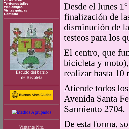
Crease o no
Desde el lunes 1°
Teléfonos útiles
Web amigas
Visitas guiadas
finalización de la
Contacto
disminución de la
testeos para los 
El centro, que fu
bicicleta y moto)
realizar hasta 10 
Escudo del barrio
de Recoleta
Atiende todos los 
Avenida Santa Fe 
Sarmiento 2704.
De esta forma, son
Visitante Nro.