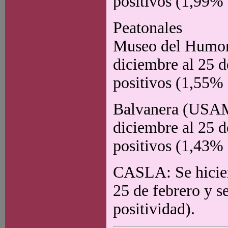
positivos (1,99% 
Peatonales
Museo del Humor: 
diciembre al 25 d
positivos (1,55% 
Balvanera (USAM)
diciembre al 25 d
positivos (1,43% 
CASLA: Se hiciero
25 de febrero y s
positividad).