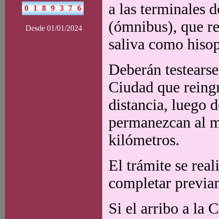
a las terminales 
(ómnibus), que re
Desde 01/01/2024
saliva como hiso
Deberán testearse
Ciudad que reing
distancia, luego d
permanezcan al m
kilómetros.
El trámite se rea
completar previam
Si el arribo a la