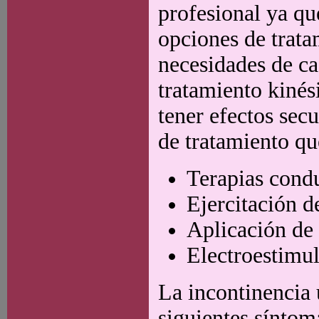
profesional ya qu
opciones de trata
necesidades de ca
tratamiento kinési
tener efectos sec
de tratamiento qu
Terapias cond
Ejercitación d
Aplicación de
Electroestimu
La incontinencia u
siguientes síntom