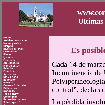
www.con
Ultimas 
Home
Archivo de noticias
Mapas y calles
Historia
Es posibl
Basílica del Pilar
Cementerio
Plazas
Iglesias
Famosos
Cada 14 de marzo
Arquitectura
Monumentos
Palacios
Incontinencia de 
Postales
Ayer y hoy
Día y noche
Pelviperineologí
Educación
Museos
Centros Culturales
control”, declara
Bibliotecas
Dónde ir?
Tango show
Comer bien
La pérdida involu
Paseo de compras
Sabías que...?