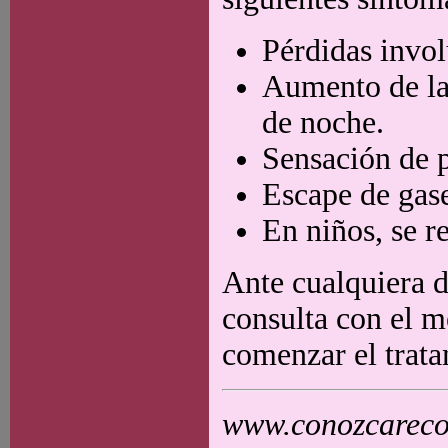
Pérdidas invol
Aumento de la 
de noche.
Sensación de p
Escape de gase
En niños, se r
Ante cualquiera d
consulta con el m
comenzar el trat
www.conozcarecol