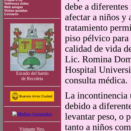
Crease o no
debe a diferentes
Teléfonos útiles
Web amigas
Visitas guiadas
afectar a niños y 
Contacto
tratamiento permit
piso pélvico para
calidad de vida d
Lic. Romina Dom
Hospital Universi
Escudo del barrio
consulta médica.
de Recoleta
La incontinencia 
debido a diferent
levantar peso, o p
tanto a niños com
Visitante Nro.