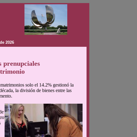
de 2026
s prenupciales
atrimonio
 matrimonios solo el 14.2% gestionó la
écada, la división de bienes entre las
umento.
de
tro
s