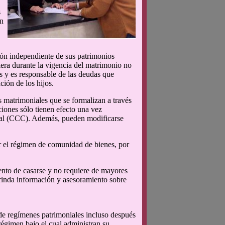
s
un
ión independiente de sus patrimonios
iera durante la vigencia del matrimonio no
es y es responsable de las deudas que
ión de los hijos.
 matrimoniales que se formalizan a través
ciones sólo tienen efecto una vez
cial (CCC). Además, pueden modificarse
or el régimen de comunidad de bienes, por
mento de casarse y no requiere de mayores
brinda información y asesoramiento sobre
n de regímenes patrimoniales incluso después
régimen bajo el cual administran su