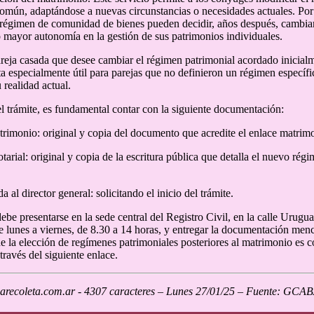
omún, adaptándose a nuevas circunstancias o necesidades actuales. Por 
 régimen de comunidad de bienes pueden decidir, años después, cambiar
 mayor autonomía en la gestión de sus patrimonios individuales.
reja casada que desee cambiar el régimen patrimonial acordado inicialm
lta especialmente útil para parejas que no definieron un régimen especí
u realidad actual.
 el trámite, es fundamental contar con la siguiente documentación:
trimonio: original y copia del documento que acredite el enlace matrimo
otarial: original y copia de la escritura pública que detalla el nuevo ré
da al director general: solicitando el inicio del trámite.
ebe presentarse en la sede central del Registro Civil, en la calle Urugua
de lunes a viernes, de 8.30 a 14 horas, y entregar la documentación menc
de la elección de regímenes patrimoniales posteriores al matrimonio es
través del siguiente enlace.
recoleta.com.ar - 4307 caracteres – Lunes 27/01/25 – Fuente: GCA