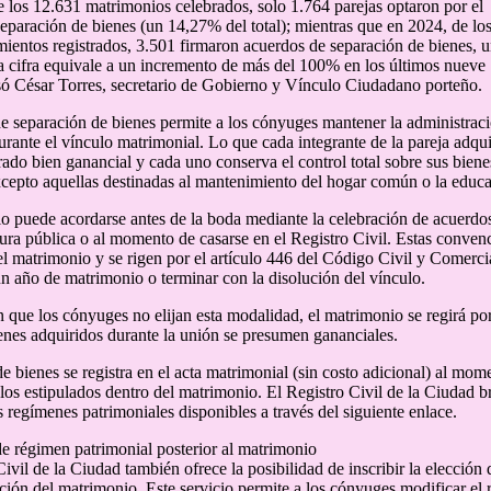
 los 12.631 matrimonios celebrados, solo 1.764 parejas optaron por el
eparación de bienes (un 14,27% del total); mientras que en 2024, de lo
ientos registrados, 3.501 firmaron acuerdos de separación de bienes, 
 cifra equivale a un incremento de más del 100% en los últimos nueve
só César Torres, secretario de Gobierno y Vínculo Ciudadano porteño.
e separación de bienes permite a los cónyuges mantener la administrac
urante el vínculo matrimonial. Lo que cada integrante de la pareja adqu
rado bien ganancial y cada uno conserva el control total sobre sus bien
xcepto aquellas destinadas al mantenimiento del hogar común o la educac
o puede acordarse antes de la boda mediante la celebración de acuerdos
tura pública o al momento de casarse en el Registro Civil. Estas conven
 matrimonio y se rigen por el artículo 446 del Código Civil y Comer
n año de matrimonio o terminar con la disolución del vínculo.
n que los cónyuges no elijan esta modalidad, el matrimonio se regirá p
ienes adquiridos durante la unión se presumen gananciales.
de bienes se registra en el acta matrimonial (sin costo adicional) al mo
 los estipulados dentro del matrimonio. El Registro Civil de la Ciudad 
s regímenes patrimoniales disponibles a través del siguiente enlace.
de régimen patrimonial posterior al matrimonio
Civil de la Ciudad también ofrece la posibilidad de inscribir la elecció
ación del matrimonio. Este servicio permite a los cónyuges modificar el 