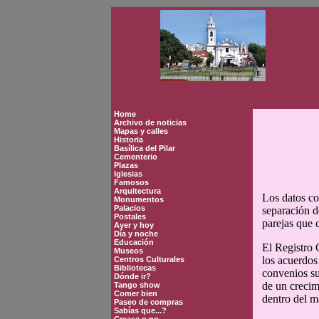
Home
Archivo de noticias
Mapas y calles
Historia
Basílica del Pilar
Cementerio
Plazas
Iglesias
Famosos
Arquitectura
Los datos co
Monumentos
Palacios
separación d
Postales
parejas que 
Ayer y hoy
Día y noche
Educación
El Registro 
Museos
los acuerdos
Centros Culturales
Bibliotecas
convenios su
Dónde ir?
de un crecim
Tango show
Comer bien
dentro del m
Paseo de compras
Sabías que...?