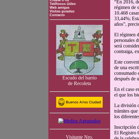
Crease o no
“En 2016, de
Teléfonos útiles
régimen de s
Web amigas
Visitas guiadas
10.468 casam
Contacto
33,44%; Esta
años”, preci
El régimen d
personales d
será conside
contraiga, e
Este conveni
de una escri
consumado el
Escudo del barrio
después de u
de Recoleta
En el caso e
el que los b
La división 
trámites que
los diferente
Inscripción 
El Registro 
Visitante Nro.
de la celebr