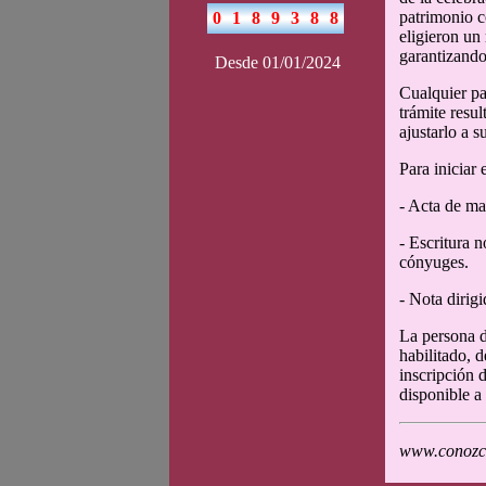
patrimonio c
eligieron un
garantizando
Desde 01/01/2024
Cualquier pa
trámite resu
ajustarlo a s
Para iniciar
- Acta de ma
- Escritura n
cónyuges.
- Nota dirigi
La persona d
habilitado, 
inscripción 
disponible a 
www.conozca