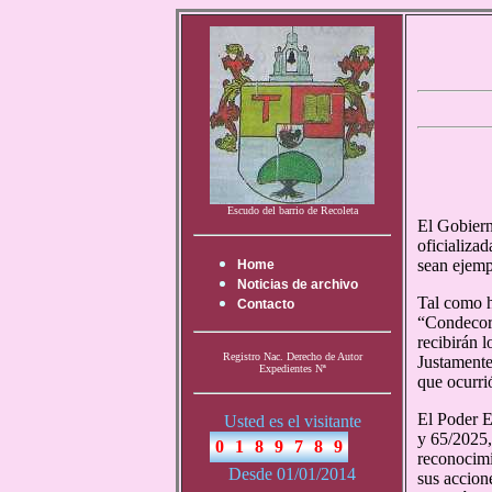
Escudo del barrio de Recoleta
El Gobiern
oficializad
sean ejemp
Home
Noticias de archivo
Tal como h
Contacto
“Condecora
recibirán 
Registro Nac. Derecho de Autor
Justamente
Expedientes Nª
que ocurri
El Poder E
Usted es el visitante
y 65/2025,
reconocimi
Desde 01/01/2014
sus accion