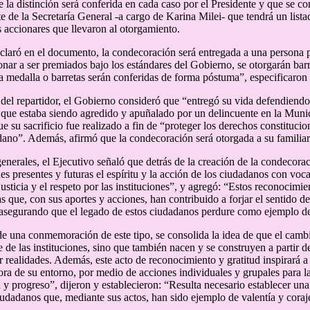
e la distinción será conferida en cada caso por el Presidente y que se c
e de la Secretaría General -a cargo de Karina Milei- que tendrá un lista
s accionares que llevaron al otorgamiento.
claró en el documento, la condecoración será entregada a una persona p
onar a ser premiados bajo los estándares del Gobierno, se otorgarán bar
la medalla o barretas serán conferidas de forma póstuma”, especificaron e
 del repartidor, el Gobierno consideró que “entregó su vida defendiend
que estaba siendo agredido y apuñalado por un delincuente en la Mun
e su sacrificio fue realizado a fin de “proteger los derechos constituciona
dano”. Además, afirmó que la condecoración será otorgada a su familia
enerales, el Ejecutivo señaló que detrás de la creación de la condecoraci
s presentes y futuras el espíritu y la acción de los ciudadanos con voca
 justicia y el respeto por las instituciones”, y agregó: “Estos reconocimi
as que, con sus aportes y acciones, han contribuido a forjar el sentido 
 asegurando que el legado de estos ciudadanos perdure como ejemplo de 
de una conmemoración de este tipo, se consolida la idea de que el camb
 de las instituciones, sino que también nacen y se construyen a partir d
r realidades. Además, este acto de reconocimiento y gratitud inspirará 
ora de su entorno, por medio de acciones individuales y grupales para l
n y progreso”, dijeron y establecieron: “Resulta necesario establecer un
iudadanos que, mediante sus actos, han sido ejemplo de valentía y coraje