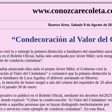
www.conozcarecoleta.c
Buenos Aires, Sabado 8 de Agosto de 20
“Condecoración al Valor del
o creó la y entregó la primera distinción a familiares del repartidor a
a en el Boletín Oficial, había sido anticipada por Javier Milei; será oto
lo de conducta ciudadana”.
abía anunciado días atrás el propio Javier Milei, el Gobierno creó la
ción al Valor del Ciudadano” y comunicó que la primera distinción la
los familiares de Luca Aguilar, el delivery asesinado en Moreno.
, la mención de honor surgió a raíz del crimen del repartidor de 20 año
ó el pasado 30 de enero.
jecutivo lo publicó en el Boletín Oficial, mediante los decretos 64/2025
 donde expresó: “Créase la condecoración ‘Al Valor del Ciudadano’ en
ento a aquellas personas que se hayan distinguido meritoriamente por
es o servicios como ejemplo de conducta ciudadana”. En esta línea,