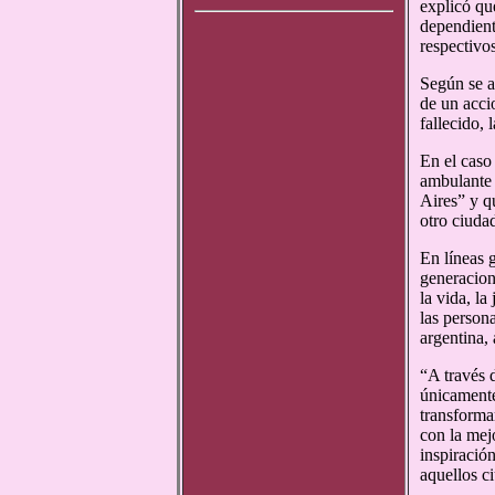
explicó qu
dependient
respectivo
Según se a
de un acci
fallecido, 
En el caso
ambulante 
Aires” y qu
otro ciuda
En líneas g
generacione
la vida, la
las person
argentina,
“A través 
únicamente
transforma
con la mej
inspiració
aquellos c