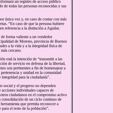
onformará un registro de acceso público
do de todas las personas reconocidas y sus
or única vez y, en caso de contar con más
retas. “En caso de que la persona hubiere
n referencia a la distinción a Aguilar.
o de forma valiente a un vendedor
icipalidad de Moreno, provincia de Buenos
les a la vida y a la integridad física de
r más cercano.
ón está la intención de “transmitir a las
ción de servicio en defensa de la libertad,
entos son pertinentes a fin de homenajear a
de pertenencia y unidad en la comunidad
integridad para la ciudadanía”.
io social y el progreso no dependen
e acciones individuales capaces de
a otros ciudadanos en el compromiso activo
a consolidación de un ciclo continuo de
a herramienta que permita reconocer a
 para el resto de la población”.