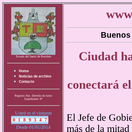
www.
Buenos 
Ciudad ha
Escudo del barrio de Recoleta
Home
Noticias de archivo
conectará e
Contacto
Registro Nac. Derecho de Autor
Expedientes Nª
Usted es el visitante
El Jefe de Gobie
más de la mitad
Desde 01/01/2014