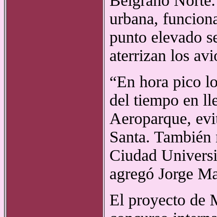
Belgrano Norte. 
urbana, funcion
punto elevado s
aterrizan los avi
“En hora pico lo
del tiempo en l
Aeroparque, evit
Santa. También 
Ciudad Universit
agregó Jorge Ma
El proyecto de 