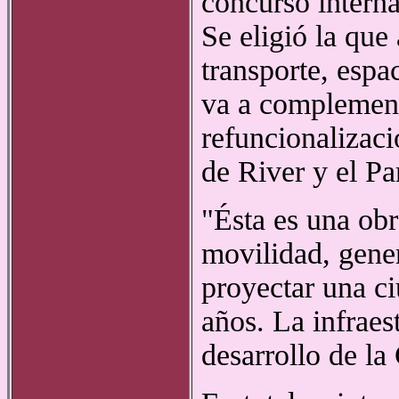
concurso intern
Se eligió la que
transporte, espa
va a complement
refuncionalizac
de River y el P
"Ésta es una ob
movilidad, gene
proyectar una c
años. La infraes
desarrollo de la