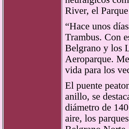
River, el Parque
“Hace unos días
Trambus. Con es
Belgrano y los 
Aeroparque. Men
vida para los ve
El puente peaton
anillo, se desta
diámetro de 140 
aire, los parques