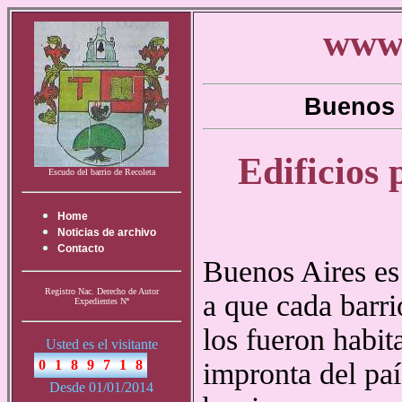
www.
Buenos 
Edificios 
Escudo del barrio de Recoleta
Home
Noticias de archivo
Contacto
Buenos Aires es
Registro Nac. Derecho de Autor
a que cada barri
Expedientes Nª
los fueron habit
Usted es el visitante
impronta del paí
Desde 01/01/2014