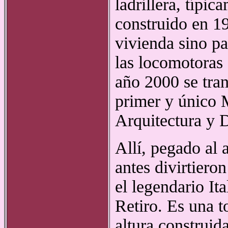
ladrillera, típic
construido en 1
vivienda sino pa
las locomotoras 
año 2000 se tra
primer y único
Arquitectura y D
Allí, pegado al 
antes divirtiero
el legendario Ita
Retiro. Es una t
altura construi