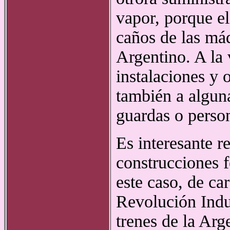
vapor, porque el
caños de las máq
Argentino. A la v
instalaciones y o
también a alguna
guardas o perso
Es interesante r
construcciones f
este caso, de car
Revolución Indu
trenes de la Arg