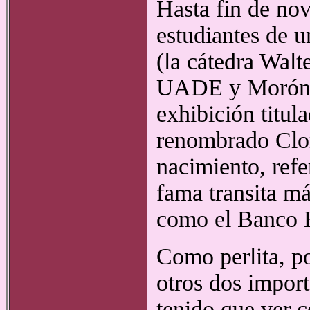
Hasta fin de no
estudiantes de u
(la cátedra Wal
UADE y Morón) y
exhibición titul
renombrado Clor
nacimiento, refe
fama transita má
como el Banco H
Como perlita, p
otros dos import
tenido que ver c