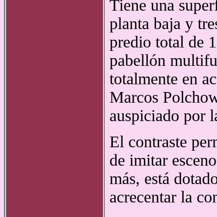
Tiene una superf
planta baja y tr
predio total de
pabellón multifu
totalmente en ac
Marcos Polchows
auspiciado por 
El contraste perm
de imitar esceno
más, está dotado
acrecentar la co