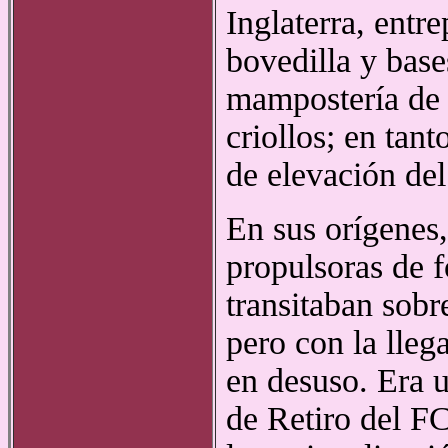
Inglaterra, entr
bovedilla y bas
mampostería de n
criollos; en tan
de elevación del
En sus orígenes,
propulsoras de 
transitaban sobr
pero con la lleg
en desuso. Era u
de Retiro del FC