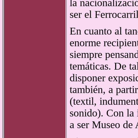
la nacionalizaci
ser el Ferrocarri
En cuanto al tan
enorme recipien
siempre pensand
temáticas. De ta
disponer exposi
también, a parti
(textil, indument
sonido). Con la 
a ser Museo de 