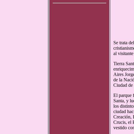
Se trata d
cristianism
al visitant
Tierra San
enriquecim
Aires Jorg
de la Naci
Ciudad de 
El parque 
Santa, y l
los distint
ciudad hac
Creación, 
Crucis, el 
vestido co