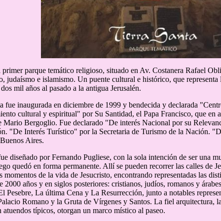
el primer parque temático religioso, situado en Av. Costanera Rafael Ob
o, judaísmo e islamismo. Un puente cultural e histórico, que representa 
e dos mil años al pasado a la antigua Jerusalén.
ta fue inaugurada en diciembre de 1999 y bendecida y declarada "Centr
iento cultural y espiritual" por Su Santidad, el Papa Francisco, que en
e Mario Bergoglio. Fue declarado "De interés Nacional por su Relevanci
ón. "De Interés Turístico" por la Secretaria de Turismo de la Nación. "
Buenos Aires.
fue diseñado por Fernando Pugliese, con la sola intención de ser una mu
uego quedó en forma permanente. Allí se pueden recorrer las calles de Je
os momentos de la vida de Jesucristo, encontrando representadas las dist
e 2000 años y en siglos posteriores: cristianos, judíos, romanos y árab
El Pesebre, La última Cena y La Resurrección, junto a notables represe
Palacio Romano y la Gruta de Vírgenes y Santos. La fiel arquitectura, la
n atuendos típicos, otorgan un marco místico al paseo.