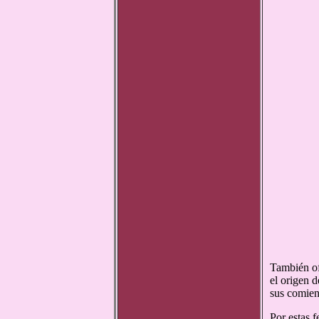
También of
el origen d
sus comienz
Por estas f