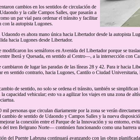
ntaron cambios en los sentidos de circulación de
 Udaondo y la calle Campos Salles, que pasarán a
omo un par vial para ordenar el tránsito y facilitar
n con la autopista Lugones.
 Udaondo es ahora mano única hacia Libertador desde la autopista Lugo
alida hacia Lugones desde Libertador.
 modificaron los semáforos en Avenida del Libertador porque se trasla
 entre Iberá y Quesada, en sentido al Centro—, a la intersección con C
 cambiaron de lugar las paradas de las líneas 28 y 42. Para ir hacia L
lar en sentido contrario, hacia Lugones, Cantilo o Ciudad Universitaria
cambio de sentido, no solo se ordena el tránsito, también se simplifican
la capacidad vehicular; esto va a agilizar los viajes en una zona de altí
ciartua.
 mil personas que circulan diariamente por la zona se verán directamen
l cambio de sentido de Udaondo y Campos Salles y la nueva disposició
 mejorar la conexión entre el Parque de la Innovación y su entorno, evi
s del tren Belgrano Norte— continúen funcionando como una barrera u
ión del Puente Labruna continuará avanzando con las obras planificada