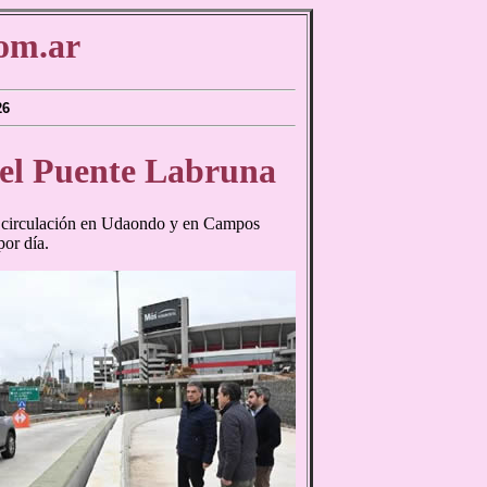
om.ar
26
del Puente Labruna
la circulación en Udaondo y en Campos
por día.