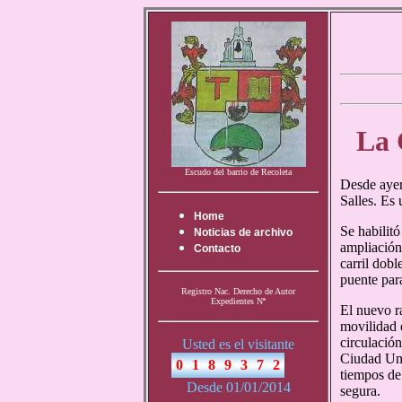
La 
Escudo del barrio de Recoleta
Desde ayer
Salles. Es 
Home
Se habilitó
Noticias de archivo
ampliación
Contacto
carril dobl
puente para
Registro Nac. Derecho de Autor
Expedientes Nª
El nuevo ra
movilidad 
circulación
Usted es el visitante
Ciudad Uni
tiempos de
Desde 01/01/2014
segura.