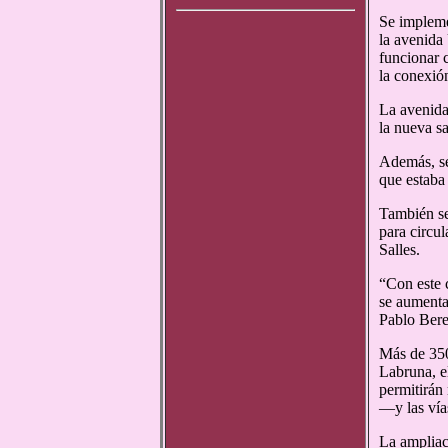
Se impleme
la avenida
funcionar c
la conexió
La avenida
la nueva s
Además, se
que estaba
También se
para circu
Salles.
“Con este 
se aumenta 
Pablo Bere
Más de 350
Labruna, e
permitirán
—y las vía
La ampliac