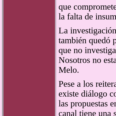
que compromete 
la falta de insu
La investigación 
también quedó p
que no investiga
Nosotros no est
Melo.
Pese a los reit
existe diálogo c
las propuestas 
canal tiene una 