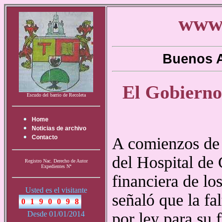
www.
Buenos A
El Gobierno 
Escudo del barrio de Recoleta
Home
Noticias de archivo
Contacto
A comienzos de 
del Hospital de C
Registro Nac. Derecho de Autor
Expedientes Nª
financiera de lo
Usted es el visitante
señaló que la fa
Desde 01/01/2014
por ley para su 