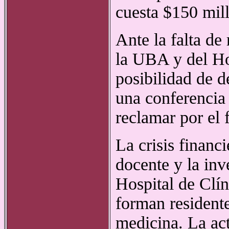
cuesta $150 mil
Ante la falta de
la UBA y del Hos
posibilidad de d
una conferencia 
reclamar por el
La crisis financ
docente y la inv
Hospital de Clín
forman residente
medicina. La act